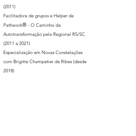
(2011)
Facilitadora de grupos e Helper de
®
Pathwork
- O Caminho da
Autotransformação pela Regional RS/SC
(2011 a 2021)
Especialização em Novas Constelações
com Brigitte Champetier de Ribes (desde
2018)
Treinamento em Processos Emocionais
com a Helper Carla Eboli (2018)
Especialização em Constelações Familiares
pela IDESV (2022)
Capacitação em Movimentos Essenciais
com Claudia Boat (2017 a 2022)
Facilitadora credenciada em SoulCollage