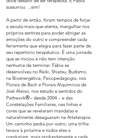
doce desafio de ser terapeuta. E Fábia
sussurrou: ...sim!
A partir de então, foram tempos de forjar
a escuta-mais-que-atenta, mergulhar nos
próprios sentires para poder abrigar as
emoções do outro e compreender cada
ferramenta que elegia para fazer parte de
seu repertório terapêutico. É uma jornada
que se iniciou e não tem intenção
nenhuma de terminar. Fábia se
desenvolveu no Reiki, Shiatsu, Budismo,
na Bioenergética, Psicopedagogia, nos
Florais de Bach e Florais Alquímicos de
Joel Aleixo, nos estudo e sentidos do
®
Pathwork
– desde 2004 – e das
Constelações Familiares, nas linhas e
cores que se revelaram mandalas e
naturalmente desaguaram na Arteterapia.
Um caminho pedia por outro; uma trilha
levava à próxima e todos eles a
conduziam, mais profundamente a cada